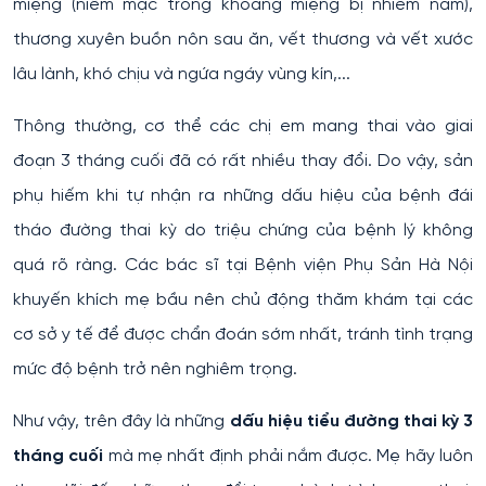
miệng (niêm mạc trong khoang miệng bị nhiễm nấm),
thương xuyên buồn nôn sau ăn, vết thương và vết xước
lâu lành, khó chịu và ngứa ngáy vùng kín,...
Thông thường, cơ thể các chị em mang thai vào giai
đoạn 3 tháng cuối đã có rất nhiều thay đổi. Do vậy, sản
phụ hiếm khi tự nhận ra những dấu hiệu của bệnh đái
tháo đường thai kỳ do triệu chứng của bệnh lý không
quá rõ ràng. Các bác sĩ tại Bệnh viện Phụ Sản Hà Nội
khuyến khích mẹ bầu nên chủ động thăm khám tại các
cơ sở y tế để được chẩn đoán sớm nhất, tránh tình trạng
mức độ bệnh trở nên nghiêm trọng.
Như vậy, trên đây là những
dấu hiệu tiểu đường thai kỳ 3
tháng cuối
mà mẹ nhất định phải nắm được. Mẹ hãy luôn