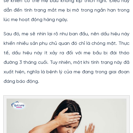
sẽ khiến cơ thể mẹ bầu không kịp thích nghi. Điều này
dẫn đến tình trạng mắt mẹ bị mờ trong ngắn hạn trong
lúc mẹ hoạt động hàng ngày.
Sau đó, mẹ sẽ nhìn lại rõ như ban đầu, nên dấu hiệu này
khiến nhiều sản phụ chủ quan đó chỉ là chóng mặt. Thực
tế, dấu hiệu này ít xảy ra đối với mẹ bầu bị đái tháo
đường 3 tháng cuối. Tuy nhiên, một khi tình trạng này đã
xuất hiện, nghĩa là bệnh lý của mẹ đang trong giai đoạn
đáng báo động.