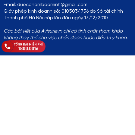
Email: duocphambaominh@gmail.com
Giấy phép kinh doanh số: 0105034736 do Sở tài chính
Thành phố Hà Nội cấp lần đầu ngày 13/12/2010
Các bài viết của Avisure.vn chỉ có tính chất tham khảo,
không thay thế cho việc chẩn đoán hoặc điều trị y khoa.
Thông tin đăng ký:
Số ĐKKD:
01T8008974 do Phòng Tài Chính - Kế Hoạch
UBND Huyện Thạch Thất cấp lần đầu ngày 14/8/2017
Địa chỉ
:
Thôn Yên Lỗ, xã Cẩm Yên, huyện Thạch Thất, TP.
Hà Nội
Hotline
:
1800.0016
Chủ sở hữu website
: Bà Khuất Thị Hòa