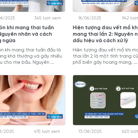
06/2025
345 lượt xem
16/06/2025
942 lượ
ón khi mang thai tuần
Hiện tượng đau vết mổ kh
Nguyên nhân và cách
mang thai lần 2: Nguyên 
g ngừa
dấu hiệu và cách xử lý
n khi mang thai tuần đầu là
Hiện tượng đau vết mổ khi m
rạng khá thường và gây nhiều
thai lần 2 là một tình trạng c
ịu cho mẹ bầu. Nguyên ...
phổ biến gây hoang mang, ...
6/2025
415 lượt xem
13/06/2025
620 lượ