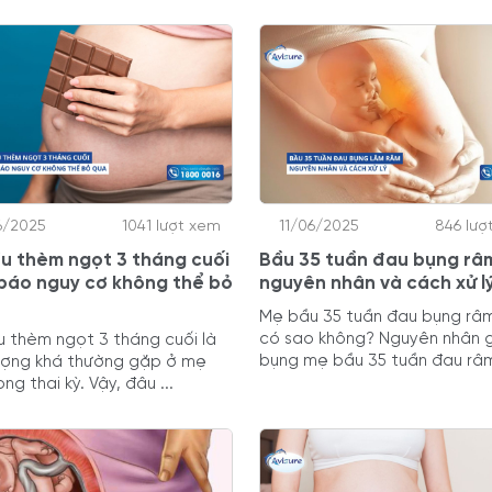
6/2025
1041 lượt xem
11/06/2025
846 lượ
u thèm ngọt 3 tháng cuối
Bầu 35 tuần đau bụng râ
báo nguy cơ không thể bỏ
nguyên nhân và cách xử l
Mẹ bầu 35 tuần đau bụng râ
có sao không? Nguyên nhân 
 thèm ngọt 3 tháng cuối là
bụng mẹ bầu 35 tuần đau râm 
ượng khá thường gặp ở mẹ
ng thai kỳ. Vậy, đâu ...