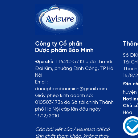
Công ty Cổ phần
Thông
Dược phẩm Bảo Minh
Số ĐK
Địa chỉ:
TT6.2C-57 Khu đô thị mới
Tài Ch
Đại Kim, phường Định Công, TP Hà
Thạch 
Nội
14/8/2
Email:
Địa ch
duocphambaominh@gmail.com
huyện 
Giấy phép kinh doanh số:
Hotlin
0105034736 do Sở tài chính Thành
Chủ s
phố Hà Nội cấp lần đầu ngày
Hòa
13/12/2010
Các bài viết của Avisure.vn chỉ có
tính chất tham khảo, không thay