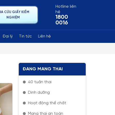
Hotline liên
hệ
RA CỨU GIẤY KIỂM
1800
NGHIỆM
0016
Đại lý
Tin tức
Liên hệ
ĐANG MANG THAI
40 tuần thai
Dinh dưỡng
Hoạt động thể chất
Mang thai an toàn