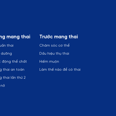
ng mang thai
Trước mang thai
uần thai
Chăm sóc cơ thể
h dưỡng
Dấu hiệu thụ thai
 động thể chất
Hiếm muộn
 thai an toàn
Làm thế nào để có thai
 thai lần thứ 2
 nở