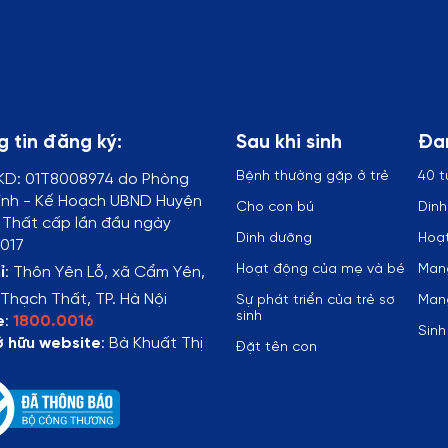
 tin đăng ký:
Sau khi sinh
Đa
Bệnh thường gặp ở trẻ
40 t
KD:
01T8008974 do Phòng
ính - Kế Hoạch UBND Huyện
Cho con bú
Din
Thất cấp lần đầu ngày
Dinh dưỡng
Hoạt
017
Hoạt động của mẹ và bé
Mang
ỉ
:
Thôn Yên Lỗ, xã Cẩm Yên,
Thạch Thất, TP. Hà Nội
Sự phát triển của trẻ sơ
Mang
sinh
e
:
1800.0016
Sinh
ở hữu website
: Bà Khuất Thị
Đặt tên con