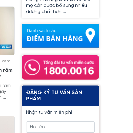
mẹ cần được bổ sung nhiều
dưỡng chất hơn ...
t xem
m râm
ý
m râm
gây
ĐĂNG KÝ TƯ VẤN SẢN
...
PHẨM
Nhận tư vấn miễn phí