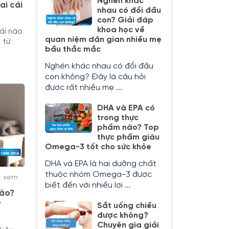
Nghén khác
ai cái
nhau có đổi đầu
con? Giải đáp
khoa học về
cái nào
quan niệm dân gian nhiều mẹ
 từ
bầu thắc mắc
Nghén khác nhau có đổi đầu
con không? Đây là câu hỏi
được rất nhiều mẹ ...
DHA và EPA có
trong thực
phẩm nào? Top
thực phẩm giàu
Omega-3 tốt cho sức khỏe
DHA và EPA là hai dưỡng chất
thuộc nhóm Omega-3 được
t xem
biết đến với nhiều lợi ...
nào?
y
Sắt uống chiều
được không?
Chuyên gia giải