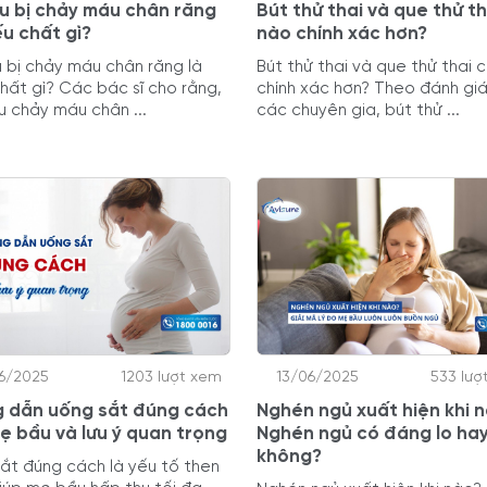
u bị chảy máu chân răng
Bút thử thai và que thử th
ếu chất gì?
nào chính xác hơn?
 bị chảy máu chân răng là
Bút thử thai và que thử thai 
chất gì? Các bác sĩ cho rằng,
chính xác hơn? Theo đánh giá
 chảy máu chân ...
các chuyên gia, bút thử ...
6/2025
1203 lượt xem
13/06/2025
533 lượ
 dẫn uống sắt đúng cách
Nghén ngủ xuất hiện khi 
ẹ bầu và lưu ý quan trọng
Nghén ngủ có đáng lo ha
không?
ắt đúng cách là yếu tố then