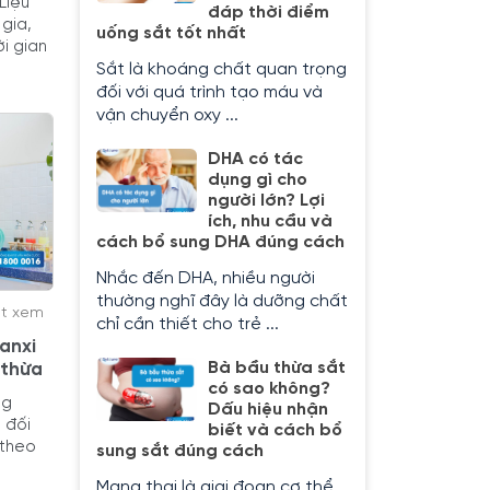
Liệu
đáp thời điểm
gia,
uống sắt tốt nhất
i gian
Sắt là khoáng chất quan trọng
đối với quá trình tạo máu và
vận chuyển oxy ...
DHA có tác
dụng gì cho
người lớn? Lợi
ích, nhu cầu và
cách bổ sung DHA đúng cách
Nhắc đến DHA, nhiều người
thường nghĩ đây là dưỡng chất
ợt xem
chỉ cần thiết cho trẻ ...
anxi
Bà bầu thừa sắt
 thừa
có sao không?
ng
Dấu hiệu nhận
 đối
biết và cách bổ
 theo
sung sắt đúng cách
Mang thai là giai đoạn cơ thể