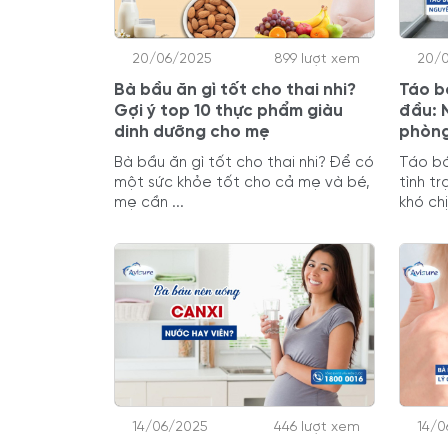
20/06/2025
899 lượt xem
20/
Bà bầu ăn gì tốt cho thai nhi?
Táo b
Gợi ý top 10 thực phẩm giàu
đầu: 
dinh dưỡng cho mẹ
phòn
Bà bầu ăn gì tốt cho thai nhi? Để có
Táo bó
một sức khỏe tốt cho cả mẹ và bé,
tình t
mẹ cần ...
khó ch
14/06/2025
446 lượt xem
14/0