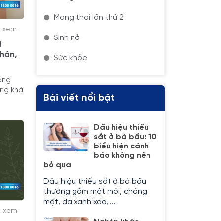
Mang thai lần thứ 2
t xem
Sinh nở
i
nhân,
Sức khỏe
ang
ũng khá
Bài viết nổi bật
Dấu hiệu thiếu
sắt ở bà bầu: 10
biểu hiện cảnh
báo không nên
bỏ qua
Dấu hiệu thiếu sắt ở bà bầu
thường gồm mệt mỏi, chóng
mặt, da xanh xao, ...
t xem