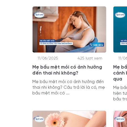
11/06/2025
425 lượt xem
11/0
Mẹ bầu mệt mỏi có ảnh hưởng
Mẹ bầ
đến thai nhi không?
cảnh 
qua
Mẹ bầu mệt mỏi có ảnh hưởng đến
thai nhi không? Câu trả lời là có, mẹ
Mẹ bầu
bầu mệt mỏi có ...
hiện t
bầu tro