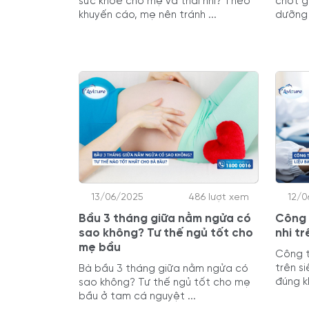
sức khỏe cho mẹ và thai nhi? Theo
chốt g
khuyến cáo, mẹ nên tránh ...
dưỡng 
13/06/2025
486 lượt xem
12/0
Bầu 3 tháng giữa nằm ngửa có
Công 
sao không? Tư thế ngủ tốt cho
nhi t
mẹ bầu
Công t
trên s
Bà bầu 3 tháng giữa nằm ngửa có
đúng k
sao không? Tư thế ngủ tốt cho mẹ
bầu ở tam cá nguyệt ...