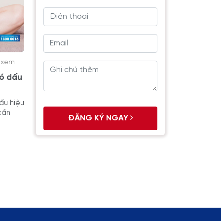
t xem
có dấu
ấu hiệu
cần
ĐĂNG KÝ NGAY