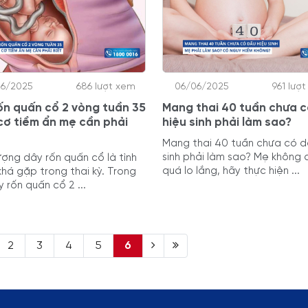
06/2025
686 lượt xem
06/06/2025
961 lượ
ốn quấn cổ 2 vòng tuần 35
Mang thai 40 tuần chưa 
cơ tiềm ẩn mẹ cần phải
hiệu sinh phải làm sao?
Mang thai 40 tuần chưa có d
sinh phải làm sao? Mẹ không 
ượng dây rốn quấn cổ là tình
quá lo lắng, hãy thực hiện ...
khá gặp trong thai kỳ. Trong
 rốn quấn cổ 2 ...
2
3
4
5
6