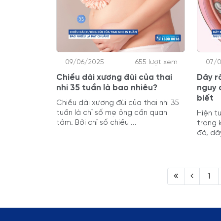
09/06/2025
655 lượt xem
07/
Chiều dài xương đùi của thai
Dây r
nhi 35 tuần là bao nhiêu?
nguy 
biết
Chiều dài xương đùi của thai nhi 35
tuần là chỉ số mẹ ỏng cần quan
Hiện t
tâm. Bởi chỉ số chiều ...
trạng 
đó, dây
1