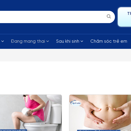
T
i
Đang mang thai
Sau khi sinh
Chăm sóc trẻ em