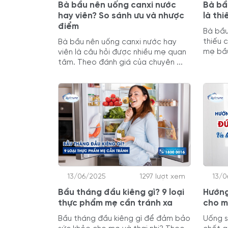
Bà bầu nên uống canxi nước
Bà bầ
hay viên? So sánh ưu và nhược
là thi
điểm
Bà bầu
thiếu 
Bà bầu nên uống canxi nước hay
mẹ bầu
viên là câu hỏi được nhiều mẹ quan
tâm. Theo đánh giá của chuyên ...
13/06/2025
1297 lượt xem
13/0
Bầu tháng đầu kiêng gì? 9 loại
Hướng
thực phẩm mẹ cần tránh xa
cho m
Bầu tháng đầu kiêng gì để đảm bảo
Uống s