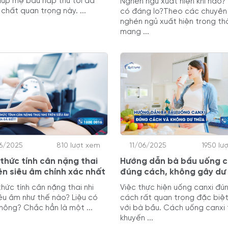
iúp mẹ bầu hấp thu tối đa
Nghén ngủ xuất hiện khi nào? 
chất quan trọng này. ...
có đáng lo?Theo các chuyên 
nghén ngủ xuất hiện trong thờ
mang ...
6/2025
810 lượt xem
11/06/2025
1950 lư
thức tính cân nặng thai
Hướng dẫn bà bầu uống c
rên siêu âm chính xác nhất
đúng cách, không gây dư
hức tính cân nặng thai nhi
Việc thực hiện uống canxi đú
iêu âm như thế nào? Liệu có
cách rất quan trọng đặc biệt
hông? Chắc hẳn là một ...
với bà bầu. Cách uống canxi
khuyến ...