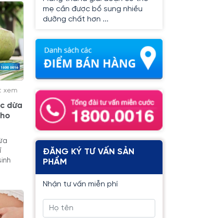
mẹ cần được bổ sung nhiều
dưỡng chất hơn ...
t xem
ớc dừa
cho
ừa
ĩ
ĐĂNG KÝ TƯ VẤN SẢN
inh
PHẨM
Nhận tư vấn miễn phí