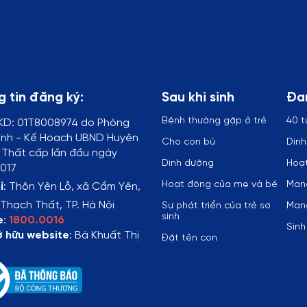
 tin đăng ký:
Sau khi sinh
Đa
Bệnh thường gặp ở trẻ
40 t
KD:
01T8008974 do Phòng
ính - Kế Hoạch UBND Huyện
Cho con bú
Din
Thất cấp lần đầu ngày
Dinh dưỡng
Hoạt
017
Hoạt động của mẹ và bé
Mang
ỉ
:
Thôn Yên Lỗ, xã Cẩm Yên,
Thạch Thất, TP. Hà Nội
Sự phát triển của trẻ sơ
Mang
sinh
e
:
1800.0016
Sinh
ở hữu website
: Bà Khuất Thị
Đặt tên con