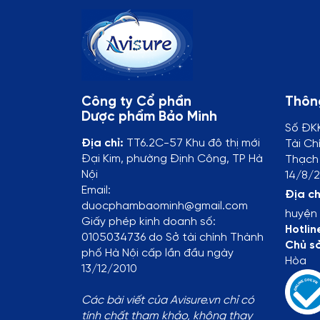
Công ty Cổ phần
Thông
Dược phẩm Bảo Minh
Số ĐK
Địa chỉ:
TT6.2C-57 Khu đô thị mới
Tài Ch
Đại Kim, phường Định Công, TP Hà
Thạch 
Nội
14/8/2
Email:
Địa ch
duocphambaominh@gmail.com
huyện 
Giấy phép kinh doanh số:
Hotlin
0105034736 do Sở tài chính Thành
Chủ s
phố Hà Nội cấp lần đầu ngày
Hòa
13/12/2010
Các bài viết của Avisure.vn chỉ có
tính chất tham khảo, không thay