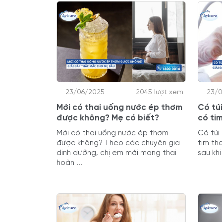
23/06/2025
2045 lượt xem
23/
Mới có thai uống nước ép thơm
Có tú
được không? Mẹ có biết?
có ti
Mới có thai uống nước ép thơm
Có túi
được không? Theo các chuyên gia
tim th
dinh dưỡng, chị em mới mang thai
sau khi
hoàn ...