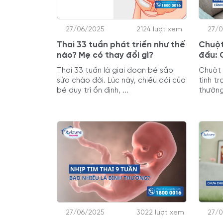
27/06/2025
2124 lượt xem
27/
Thai 33 tuần phát triển như thế
Chuột
nào? Mẹ có thay đổi gì?
đầu: 
Thai 33 tuần là giai đoạn bé sắp
Chuột 
sửa chào đời. Lúc này, chiều dài của
tình t
bé duy trì ổn định, ...
thường
27/06/2025
3022 lượt xem
27/