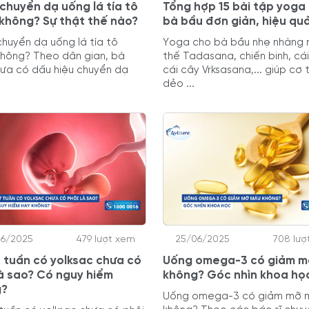
chuyển dạ uống lá tía tô
Tổng hợp 15 bài tập yoga
không? Sự thật thế nào?
bà bầu đơn giản, hiệu qu
huyển dạ uống lá tía tô
Yoga cho bà bầu nhẹ nhàng 
hông? Theo dân gian, bà
thế Tadasana, chiến binh, cái
ưa có dấu hiệu chuyển dạ
cái cây Vrksasana,... giúp cơ 
dẻo ...
06/2025
479 lượt xem
25/06/2025
708 lượ
7 tuần có yolksac chưa có
Uống omega-3 có giảm m
là sao? Có nguy hiểm
không? Góc nhìn khoa họ
g?
Uống omega-3 có giảm mỡ 