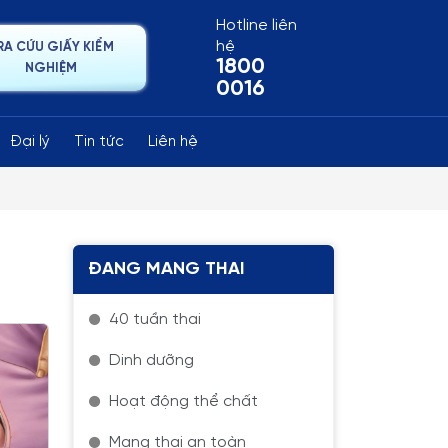
Hotline liên
hệ
RA CỨU GIẤY KIỂM
1800
NGHIỆM
0016
Đại lý
Tin tức
Liên hệ
ĐANG MANG THAI
40 tuần thai
Dinh dưỡng
Hoạt động thể chất
Mang thai an toàn