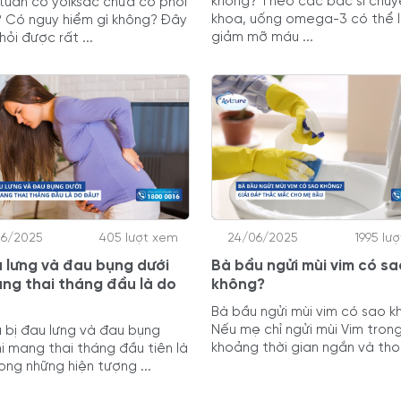
không? Theo các bác sĩ chuy
 tuần có yolksac chưa có phôi
khoa, uống omega-3 có thể 
? Có nguy hiểm gì không? Đây
giảm mỡ máu ...
hỏi được rất ...
06/2025
405 lượt xem
24/06/2025
1995 lư
u lưng và đau bụng dưới
Bà bầu ngửi mùi vim có sa
ang thai tháng đầu là do
không?
Bà bầu ngửi mùi vim có sao 
Nếu mẹ chỉ ngửi mùi Vim tron
 bị đau lưng và đau bụng
khoảng thời gian ngắn và thoá
hi mang thai tháng đầu tiên là
ong những hiện tượng ...