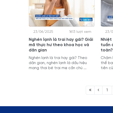
23/06/2025
1613 lượt xem
23/
Nghén lạnh là trai hay gái? Giải
Nhiệt
mã thực hư theo khoa học và
tuần 
dân gian
toàn?
Nghén lạnh là trai hay gái? Theo
Chậm k
dân gian, nghén lạnh là dấu hiệu
thể bạ
mang thai bé trai mẹ cần chú ...
tiên củ
1