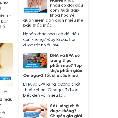
Nghén khác
 cho
nhau có đổi đầu
ả
con? Giải đáp
khoa học về
như tư
quan niệm dân gian nhiều mẹ
 bàn,
bầu thắc mắc
thể
Nghén khác nhau có đổi đầu
con không? Đây là câu hỏi
được rất nhiều mẹ ...
DHA và EPA có
trong thực
phẩm nào? Top
thực phẩm giàu
Omega-3 tốt cho sức khỏe
DHA và EPA là hai dưỡng chất
thuộc nhóm Omega-3 được
t xem
biết đến với nhiều lợi ...
ỡ máu
c
Sắt uống chiều
được không?
máu
Chuyên gia giải