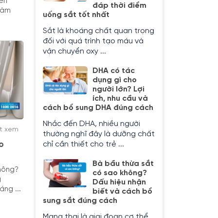
ên
đáp thời điểm
làm
uống sắt tốt nhất
Sắt là khoáng chất quan trọng
đối với quá trình tạo máu và
vận chuyển oxy ...
DHA có tác
dụng gì cho
người lớn? Lợi
ích, nhu cầu và
cách bổ sung DHA đúng cách
Nhắc đến DHA, nhiều người
ợt xem
thường nghĩ đây là dưỡng chất
chỉ cần thiết cho trẻ ...
o
Bà bầu thừa sắt
không?
có sao không?
g
Dấu hiệu nhận
ng ...
biết và cách bổ
sung sắt đúng cách
Mang thai là giai đoạn cơ thể