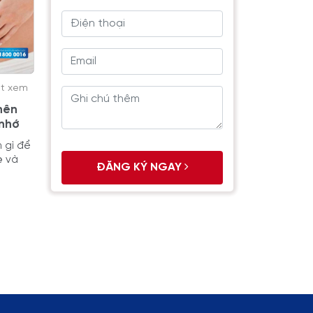
ợt xem
nên
 nhớ
 gì để
ẹ và
ĐĂNG KÝ NGAY