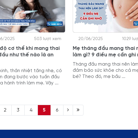
06/2025
503 lượt xem
20/06/2025
1029 lư
 độ cơ thể khi mang thai
Mẹ tháng đầu mang thai 
đầu như thế nào là an
làm gì? 9 điều mẹ cần ghi
Tháng đầu mang thai nên làm
đảm bảo sức khỏe cho cả m
inh, thân nhiệt tăng nhẹ, có
bé? Theo đó, mẹ bầu ...
n đang bước vào tuần đầu
a hành trình làm mẹ. Vậy ...
2
3
4
5
6