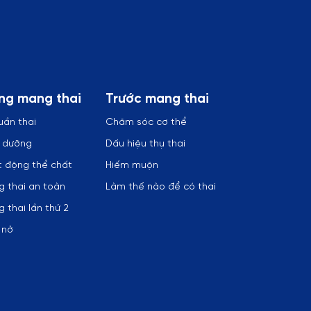
ng mang thai
Trước mang thai
uần thai
Chăm sóc cơ thể
h dưỡng
Dấu hiệu thụ thai
 động thể chất
Hiếm muộn
 thai an toàn
Làm thế nào để có thai
 thai lần thứ 2
 nở