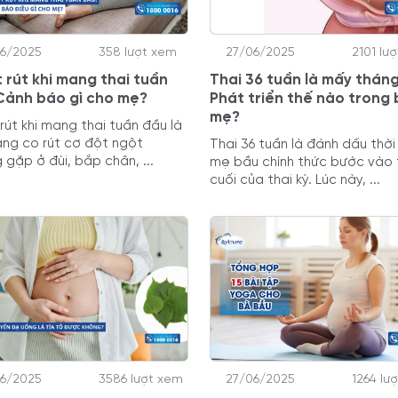
06/2025
358 lượt xem
27/06/2025
2101 lư
 rút khi mang thai tuần
Thai 36 tuần là mấy thán
Cảnh báo gì cho mẹ?
Phát triển thế nào trong
mẹ?
rút khi mang thai tuần đầu là
rạng co rút cơ đột ngột
Thai 36 tuần là đánh dấu thờ
 gặp ở đùi, bắp chân, ...
mẹ bầu chính thức bước vào
cuối của thai kỳ. Lúc này, ...
06/2025
3586 lượt xem
27/06/2025
1264 lư