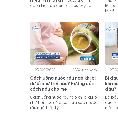
nhiều? Khi mẹ nằm ngửa, thai nhi
Thai 7
đạp nhiều do con bị thiếu oxy, ...
là sao
là câu 
25/06/2025
2564 lượt xem
25/
Cách uống nước râu ngô khi bị
Bị đa
dư ối như thế nào? Hướng dẫn
khi m
cách nấu cho mẹ
đâu?
Cách uống nước râu ngô khi bị dư ối
Bà bầu
như thế nào? Mẹ cần rửa sạch nước
dưới k
râu ngô thật kỹ ...
một tr