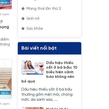
Mang thai lần thứ 2
ợt xem
Sinh nở
g?
 bụng
Sức khỏe
i điểm
 tháng
Bài viết nổi bật
Dấu hiệu thiếu
sắt ở bà bầu: 10
biểu hiện cảnh
báo không nên
bỏ qua
Dấu hiệu thiếu sắt ở bà bầu
thường gồm mệt mỏi, chóng
mặt, da xanh xao, ...
ợt xem