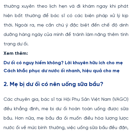
thường xuyên theo lịch hẹn và đi khám ngay khi phát
hiện bất thường để bác sĩ có các biện pháp xử lý kịp
thời. Ngoài ra, mẹ cần chú ý đặc biệt đến chế độ dinh
dưỡng hàng ngày của mình để tránh làm nặng thêm tình
trạng dư ối.
Xem thêm:
Dư ối có nguy hiểm không? Lời khuyên hữu ích cho mẹ
Cách khắc phục dư nước ối nhanh, hiệu quả cho mẹ
2. Mẹ bị dư ối có nên uống sữa bầu?
Các chuyên gia, bác sĩ tại Hội Phụ Sản Việt Nam (VAGO)
đều khẳng định, mẹ bị dư ối hoàn toàn uống được sữa
bầu. Hơn nữa, mẹ bầu đa ối muốn điều hòa lượng lược
nước ối về mức bình thường, việc uống sữa bầu đều đặn,