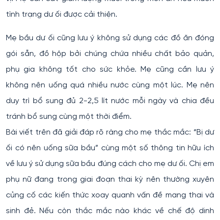
tình trạng dư ối được cải thiện.
Mẹ bầu dư ối cũng lưu ý không sử dụng các đồ ăn đóng
gói sẵn, đồ hộp bởi chúng chứa nhiều chất bảo quản,
phụ gia không tốt cho sức khỏe. Mẹ cũng cần lưu ý
không nên uống quá nhiều nước cùng một lúc. Mẹ nên
duy trì bổ sung đủ 2-2,5 lít nước mỗi ngày và chia đều
tránh bổ sung cùng một thời điểm.
Bài viết trên đã giải đáp rõ ràng cho mẹ thắc mắc: “Bị dư
ối có nên uống sữa bầu” cùng một số thông tin hữu ích
về lưu ý sử dụng sữa bầu đúng cách cho mẹ dư ối. Chị em
phụ nữ đang trong giai đoạn thai kỳ nên thường xuyên
củng cố các kiến thức xoay quanh vấn đề mang thai và
sinh đẻ. Nếu còn thắc mắc nào khác về chế độ dinh