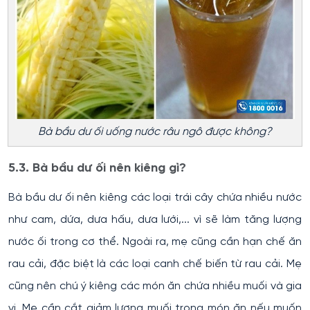
Bà bầu dư ối uống nước râu ngô được không?
5.3. Bà bầu dư ối nên kiêng gì?
Bà bầu dư ối nên kiêng các loại trái cây chứa nhiều nước
như cam, dứa, dưa hấu, dưa lưới,... vì sẽ làm tăng lượng
nước ối trong cơ thể. Ngoài ra, mẹ cũng cần hạn chế ăn
rau cải, đặc biệt là các loại canh chế biến từ rau cải. Mẹ
cũng nên chú ý kiêng các món ăn chứa nhiều muối và gia
vị. Mẹ cần cắt giảm lượng muối trong món ăn nếu muốn