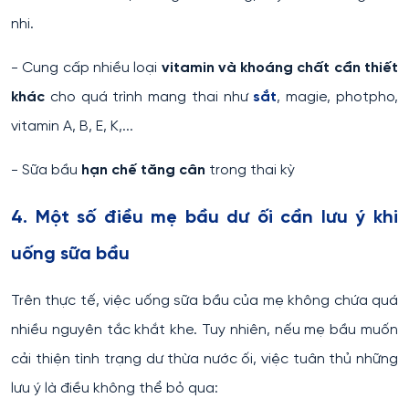
nhi.
- Cung cấp nhiều loại
vitamin và khoáng chất cần thiết
khác
cho quá trình mang thai như
sắt
, magie, photpho,
vitamin A, B, E, K,...
- Sữa bầu
hạn chế tăng cân
trong thai kỳ
4. Một số điều mẹ bầu dư ối cần lưu ý khi
uống sữa bầu
Trên thực tế, việc uống sữa bầu của mẹ không chứa quá
nhiều nguyên tắc khắt khe. Tuy nhiên, nếu mẹ bầu muốn
cải thiện tình trạng dư thừa nước ối, việc tuân thủ những
lưu ý là điều không thể bỏ qua: