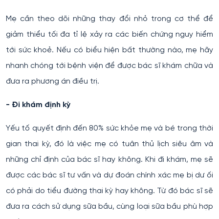
Mẹ cần theo dõi những thay đổi nhỏ trong cơ thể để
giảm thiểu tối đa tỉ lệ xảy ra các biến chứng nguy hiểm
tới sức khoẻ. Nếu có biểu hiện bất thường nào, mẹ hãy
nhanh chóng tới bệnh viện để được bác sĩ khám chữa và
đưa ra phương án điều trị.
- Đi khám định kỳ
Yếu tố quyết định đến 80% sức khỏe mẹ và bé trong thời
gian thai kỳ, đó là việc mẹ có tuân thủ lịch siêu âm và
những chỉ định của bác sĩ hay không. Khi đi khám, mẹ sẽ
được các bác sĩ tư vấn và dự đoán chính xác mẹ bị dư ối
có phải do tiểu đường thai kỳ hay không. Từ đó bác sĩ sẽ
đưa ra cách sử dụng sữa bầu, cùng loại sữa bầu phù hợp