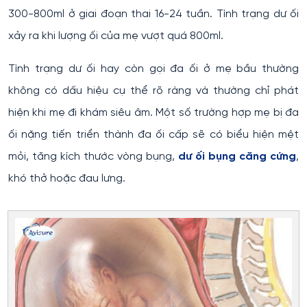
300-800ml ở giai đoạn thai 16-24 tuần. Tình trạng dư ối
xảy ra khi lượng ối của mẹ vượt quá 800ml.
Tình trạng dư ối hay còn gọi đa ối ở mẹ bầu thường
không có dấu hiệu cụ thể rõ ràng và thường chỉ phát
hiện khi mẹ đi khám siêu âm. Một số trường hợp mẹ bị đa
ối nặng tiến triển thành đa ối cấp sẽ có biểu hiện mệt
mỏi, tăng kích thước vòng bụng,
dư ối bụng căng cứng
,
khó thở hoặc đau lưng.