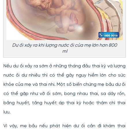
Dư ối xảy ra khi lượng nước ối của mẹ lớn hơn 800
ml
Nếu dư ối xảy ra sớm ở những tháng đầu thai kỳ và lượng
nước ối dư nhiều thì có thể gây nguy hiểm lớn cho sức
khỏe của mẹ và thai nhi. Một số biến chứng mẹ bầu dư ối
có thể gặp như vỡ ối sớm, bong nhau thai, sa dây rốn,
băng huyết, tăng huyết áp thai kỳ hoặc thậm chí thai
lưu.
Vì vậy, mẹ bầu nếu phát hiện dư ối cần đi khám thai