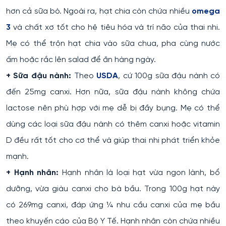
hơn cả sữa bò. Ngoài ra, hạt chia còn chứa nhiều
omega
3
và chất xơ tốt cho hệ tiêu hóa và trí não của thai nhi.
Mẹ có thể trộn hạt chia vào sữa chua, pha cùng nước
ấm hoặc rắc lên salad để ăn hàng ngày.
+ Sữa đậu nành:
Theo
USDA
, cứ 100g sữa đậu nành có
đến 25mg canxi. Hơn nữa, sữa đậu nành không chứa
lactose nên phù hợp với mẹ dễ bị đầy bụng. Mẹ có thể
dùng các loại sữa đậu nành có thêm canxi hoặc vitamin
D đều rất tốt cho cơ thể và giúp thai nhi phát triển khỏe
mạnh.
+ Hạnh nhân:
Hạnh nhân là loại hạt vừa ngon lành, bổ
dưỡng, vừa giàu canxi cho bà bầu. Trong 100g hạt này
có 269mg canxi, đáp ứng ¼ nhu cầu canxi của mẹ bầu
theo khuyến cáo của Bộ Y Tế. Hạnh nhân còn chứa nhiều