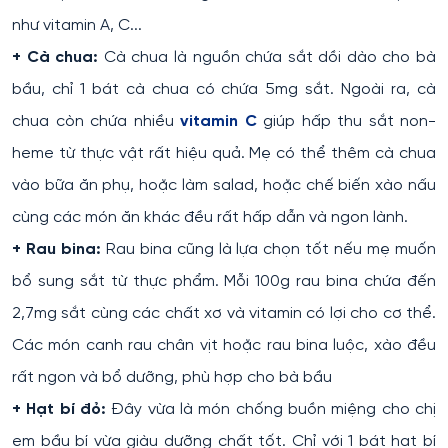
như vitamin A, C...
+ Cà chua:
Cà chua là nguồn chứa sắt dồi dào cho bà
bầu, chỉ 1 bát cà chua có chứa 5mg sắt. Ngoài ra, cà
chua còn chứa nhiều
vitamin C
giúp hấp thu sắt non-
heme từ thực vật rất hiệu quả. Mẹ có thể thêm cà chua
vào bữa ăn phụ, hoặc làm salad, hoặc chế biến xào nấu
cùng các món ăn khác đều rất hấp dẫn và ngon lành.
+ Rau bina:
Rau bina cũng là lựa chọn tốt nếu mẹ muốn
bổ sung sắt từ thực phẩm. Mỗi 100g rau bina chứa đến
2,7mg sắt cùng các chất xơ và vitamin có lợi cho cơ thể.
Các món canh rau chân vịt hoặc rau bina luộc, xào đều
rất ngon và bổ dưỡng, phù hợp cho bà bầu
+ Hạt bí đỏ:
Đây vừa là món chống buồn miệng cho chị
em bầu bí vừa giàu dưỡng chất tốt. Chỉ với 1 bát hạt bí