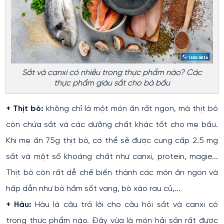
Sắt và canxi có nhiều trong thực phẩm nào? Các
thực phẩm giàu sắt cho bà bầu
+ Thịt bò:
không chỉ là một món ăn rất ngon, mà thịt bò
còn chứa sắt và các dưỡng chất khác tốt cho mẹ bầu.
Khi mẹ ăn 75g thịt bò, cơ thể sẽ được cung cấp 2.5 mg
sắt và một số khoáng chất như canxi, protein, magie...
Thịt bò còn rất dễ chế biến thành các món ăn ngon và
hấp dẫn như bò hầm sốt vang, bò xào rau củ,...
+ Hàu:
Hàu là câu trả lời cho câu hỏi sắt và canxi có
trong thực phẩm nào. Đây vừa là món hải sản rất được