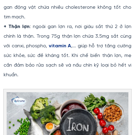
gan động vật chứa nhiều cholesterone không tốt cho
tim mạch.
+ Thận lợn
: ngoài gan lợn ra, nơi giàu sắt thứ 2 ở lợn
chính là thận. Trong 75g thận lợn chứa 3.5mg sắt cùng
với canxi, phospho,
vitamin A
,... giúp hỗ trợ tăng cường
sức khỏe, sức đề kháng tốt. Khi chế biến thận lợn, mẹ
cần đảm bảo rửa sạch sẽ và nấu chín kỹ loại bỏ hết vi
khuẩn.