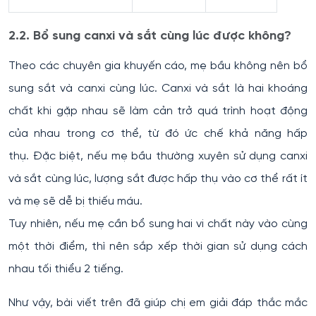
2.2. Bổ sung canxi và sắt cùng lúc được không?
Theo các chuyên gia khuyến cáo, mẹ bầu không nên bổ
sung sắt và canxi cùng lúc. Canxi và sắt là hai khoáng
chất khi gặp nhau sẽ làm cản trở quá trình hoạt động
của nhau trong cơ thể, từ đó ức chế khả năng hấp
thụ. Đặc biệt, nếu mẹ bầu thường xuyên sử dụng canxi
và sắt cùng lúc, lượng sắt được hấp thụ vào cơ thể rất ít
và mẹ sẽ dễ bị thiếu máu.
Tuy nhiên, nếu mẹ cần bổ sung hai vi chất này vào cùng
một thời điểm, thì nên sắp xếp thời gian sử dụng cách
nhau tối thiểu 2 tiếng.
Như vậy, bài viết trên đã giúp chị em giải đáp thắc mắc