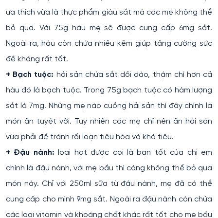
ưa thích vừa là thực phẩm giàu sắt mà các mẹ không thể
bỏ qua. Với 75g hàu mẹ sẽ được cung cấp 6mg sắt.
Ngoài ra, hàu còn chứa nhiều kẽm giúp tăng cường sức
đề kháng rất tốt.
+ Bạch tuộc:
hải sản chứa sắt dồi dào, thậm chí hơn cả
hàu đó là bạch tuộc. Trong 75g bạch tuộc có hàm lượng
sắt là 7mg. Những mẹ nào cuồng hải sản thì đây chính là
món ăn tuyệt vời. Tuy nhiên các mẹ chỉ nên ăn hải sản
vừa phải để tránh rối loạn tiêu hóa và khó tiêu.
+ Đậu nành:
loại hạt được coi là bạn tốt của chị em
chính là đậu nành, với mẹ bầu thì càng không thể bỏ qua
món này. Chỉ với 250ml sữa từ đậu nành, mẹ đã có thể
cung cấp cho mình 9mg sắt. Ngoài ra đậu nành còn chứa
các loại vitamin và khoáng chất khác rất tốt cho mẹ bầu