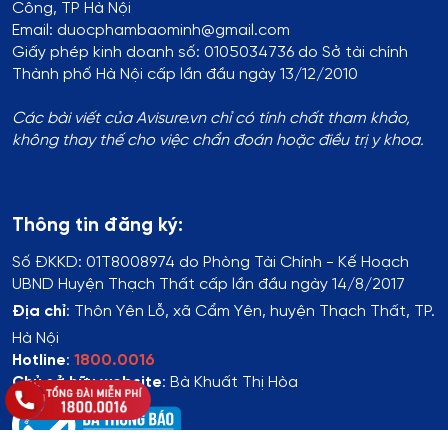
Công, TP Hà Nội
Email: duocphambaominh@gmail.com
Giấy phép kinh doanh số: 0105034736 do Sở tài chính
Thành phố Hà Nội cấp lần đầu ngày 13/12/2010
Các bài viết của Avisure.vn chỉ có tính chất tham khảo,
không thay thế cho việc chẩn đoán hoặc điều trị y khoa.
Thông tin đăng ký:
Số ĐKKD:
01T8008974 do Phòng Tài Chính - Kế Hoạch
UBND Huyện Thạch Thất cấp lần đầu ngày 14/8/2017
Địa chỉ
:
Thôn Yên Lỗ, xã Cẩm Yên, huyện Thạch Thất, TP.
Hà Nội
Hotline
:
1800.0016
Chủ sở hữu website
: Bà Khuất Thị Hòa