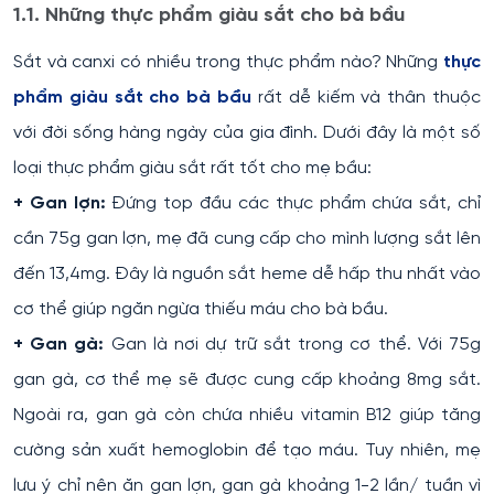
1.1. Những thực phẩm giàu sắt cho bà bầu
Sắt và canxi có nhiều trong thực phẩm nào? Những
thực
phẩm giàu sắt cho bà bầu
rất dễ kiếm và thân thuộc
với đời sống hàng ngày của gia đình. Dưới đây là một số
loại thực phẩm giàu sắt rất tốt cho mẹ bầu:
+ Gan lợn:
Đứng top đầu các thực phẩm chứa sắt, chỉ
cần 75g gan lợn, mẹ đã cung cấp cho mình lượng sắt lên
đến 13,4mg. Đây là nguồn sắt heme dễ hấp thu nhất vào
cơ thể giúp ngăn ngừa thiếu máu cho bà bầu.
+ Gan gà:
Gan là nơi dự trữ sắt trong cơ thể. Với 75g
gan gà, cơ thể mẹ sẽ được cung cấp khoảng 8mg sắt.
Ngoài ra, gan gà còn chứa nhiều vitamin B12 giúp tăng
cường sản xuất hemoglobin để tạo máu. Tuy nhiên, mẹ
lưu ý chỉ nên ăn gan lợn, gan gà khoảng 1-2 lần/ tuần vì