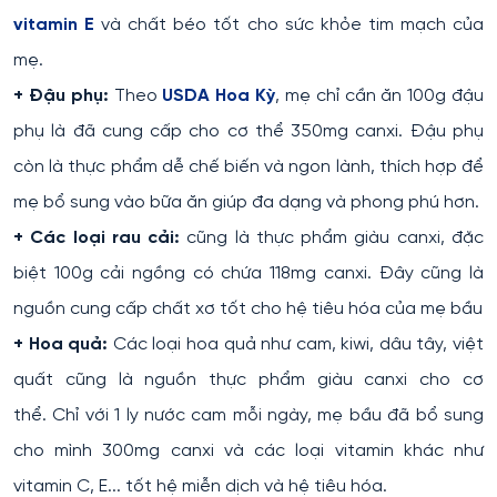
vitamin E
và chất béo tốt cho sức khỏe tim mạch của
mẹ.
+ Đậu phụ:
Theo
USDA Hoa Kỳ
, mẹ chỉ cần ăn 100g đậu
phụ là đã cung cấp cho cơ thể 350mg canxi. Đậu phụ
còn là thực phẩm dễ chế biến và ngon lành, thích hợp để
mẹ bổ sung vào bữa ăn giúp đa dạng và phong phú hơn.
+ Các loại rau cải:
cũng là thực phẩm giàu canxi, đặc
biệt 100g cải ngồng có chứa 118mg canxi. Đây cũng là
nguồn cung cấp chất xơ tốt cho hệ tiêu hóa của mẹ bầu
+ Hoa quả:
Các loại hoa quả như cam, kiwi, dâu tây, việt
quất cũng là nguồn thực phẩm giàu canxi cho cơ
thể. Chỉ với 1 ly nước cam mỗi ngày, mẹ bầu đã bổ sung
cho mình 300mg canxi và các loại vitamin khác như
vitamin C, E... tốt hệ miễn dịch và hệ tiêu hóa.