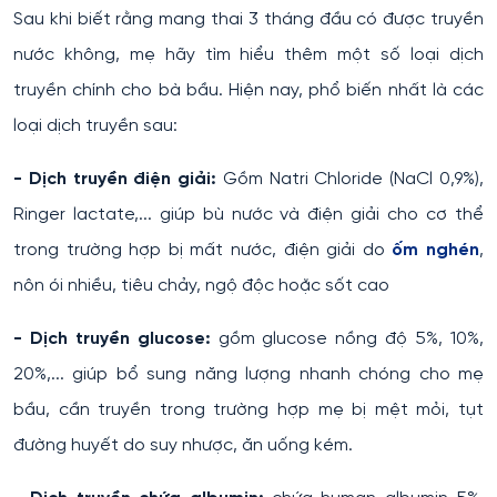
Sau khi biết rằng mang thai 3 tháng đầu có được truyền
nước không, mẹ hãy tìm hiểu thêm một số loại dịch
truyền chính cho bà bầu. Hiện nay, phổ biến nhất là các
loại dịch truyền sau:
- Dịch truyền điện giải:
Gồm Natri Chloride (NaCl 0,9%),
Ringer lactate,... giúp bù nước và điện giải cho cơ thể
trong trường hợp bị mất nước, điện giải do
ốm nghén
,
nôn ói nhiều, tiêu chảy, ngộ độc hoặc sốt cao
- Dịch truyền glucose:
gồm glucose nồng độ 5%, 10%,
20%,... giúp bổ sung năng lượng nhanh chóng cho mẹ
bầu, cần truyền trong trường hợp mẹ bị mệt mỏi, tụt
đường huyết do suy nhược, ăn uống kém.