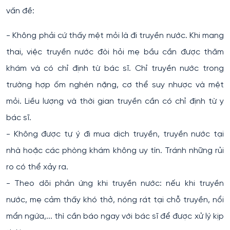
vấn đề:
- Không phải cứ thấy mệt mỏi là đi truyền nước. Khi mang
thai, việc truyền nước đòi hỏi mẹ bầu cần được thăm
khám và có chỉ định từ bác sĩ. Chỉ truyền nước trong
trường hợp ốm nghén nặng, cơ thể suy nhược và mệt
mỏi. Liều lượng và thời gian truyền cần có chỉ định từ y
bác sĩ.
- Không được tự ý đi mua dịch truyền, truyền nước tại
nhà hoặc các phòng khám không uy tín. Tránh những rủi
ro có thể xảy ra.
- Theo dõi phản ứng khi truyền nước: nếu khi truyền
nước, mẹ cảm thấy khó thở, nóng rát tại chỗ truyền, nổi
mẩn ngứa,... thì cần báo ngay với bác sĩ để được xử lý kịp