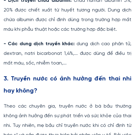
- Dịch truyền chứa albumin:
chứa human albumin 5%,
20% được chiết xuất từ huyết tương người. Dung dịch
chứa albumin được chỉ định dùng trong trường hợp mất
máu khi phẫu thuật hoặc các trường hợp đặc biệt.
- Các dung dịch truyền khác:
dung dịch cao phân tử,
dextran, natri bicarbonat 1,4%,... được dùng để điều trị
mất máu, sốc, nhiễm toan,...
3. Truyền nước có ảnh hưởng đến thai nhi
hay không?
Theo các chuyên gia, truyền nước ở bà bầu thường
không ảnh hưởng đến sự phát triển và sức khỏe của thai
nhi. Tuy nhiên, mẹ bầu chỉ truyền nước khi có chỉ định từ